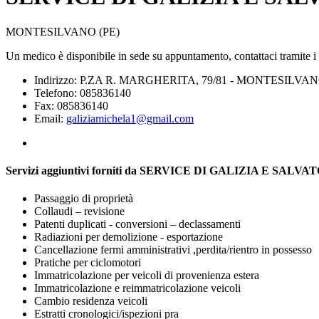
MONTESILVANO (PE)
Un medico è disponibile in sede su appuntamento, contattaci tramite i re
Indirizzo: P.ZA R. MARGHERITA, 79/81 - MONTESILVAN
Telefono: 085836140
Fax: 085836140
Email:
galiziamichela1@gmail.com
Servizi aggiuntivi forniti da SERVICE DI GALIZIA E SALV
Passaggio di proprietà
Collaudi – revisione
Patenti duplicati - conversioni – declassamenti
Radiazioni per demolizione - esportazione
Cancellazione fermi amministrativi ,perdita/rientro in possesso
Pratiche per ciclomotori
Immatricolazione per veicoli di provenienza estera
Immatricolazione e reimmatricolazione veicoli
Cambio residenza veicoli
Estratti cronologici/ispezioni pra