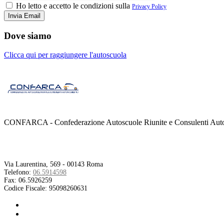
Ho letto e accetto le condizioni sulla
Privacy Policy
Dove siamo
Clicca qui per raggiungere l'autoscuola
CONFARCA - Confederazione Autoscuole Riunite e Consulenti Autom
Contatti
Via Laurentina, 569 - 00143 Roma
Telefono:
06.5914598
Fax:
06.5926259
Codice Fiscale:
95098260631