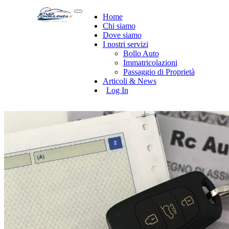
Home
Chi siamo
Dove siamo
I nostri servizi
Bollo Auto
Immatricolazioni
Passaggio di Proprietà
Articoli & News
Log In