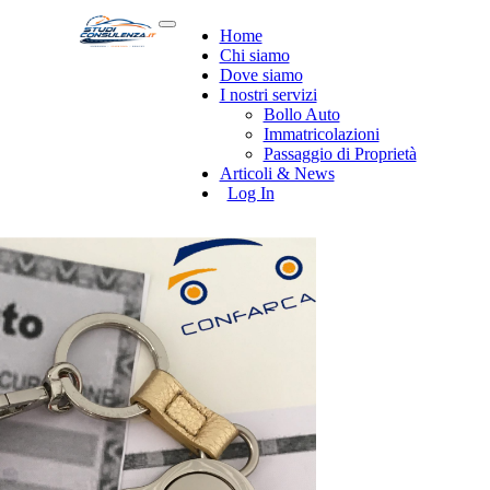
Home
Chi siamo
Dove siamo
I nostri servizi
Bollo Auto
Immatricolazioni
Passaggio di Proprietà
Articoli & News
Log In