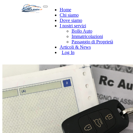
Home
Chi siamo
Dove siamo
I nostri servizi
Bollo Auto
Immatricolazioni
Passaggio di Proprietà
Articoli & News
Log In