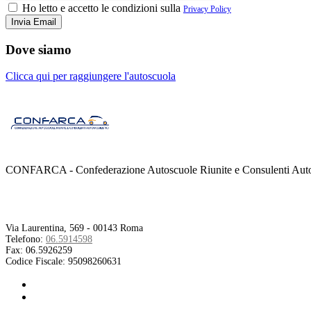
Ho letto e accetto le condizioni sulla
Privacy Policy
Dove siamo
Clicca qui per raggiungere l'autoscuola
CONFARCA - Confederazione Autoscuole Riunite e Consulenti Autom
Contatti
Via Laurentina, 569 - 00143 Roma
Telefono:
06.5914598
Fax:
06.5926259
Codice Fiscale:
95098260631