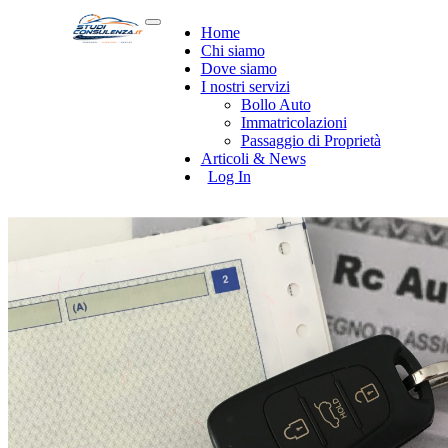
Home
Chi siamo
Dove siamo
I nostri servizi
Bollo Auto
Immatricolazioni
Passaggio di Proprietà
Articoli & News
Log In