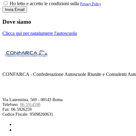
Ho letto e accetto le condizioni sulla
Privacy Policy
Dove siamo
Clicca qui per raggiungere l'autoscuola
CONFARCA - Confederazione Autoscuole Riunite e Consulenti Autom
Contatti
Via Laurentina, 569 - 00143 Roma
Telefono:
06.5914598
Fax:
06.5926259
Codice Fiscale:
95098260631