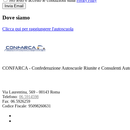
Ho letto e accetto le condizioni sulla
Privacy Policy
Dove siamo
Clicca qui per raggiungere l'autoscuola
CONFARCA - Confederazione Autoscuole Riunite e Consulenti Autom
Contatti
Via Laurentina, 569 - 00143 Roma
Telefono:
06.5914598
Fax:
06.5926259
Codice Fiscale:
95098260631