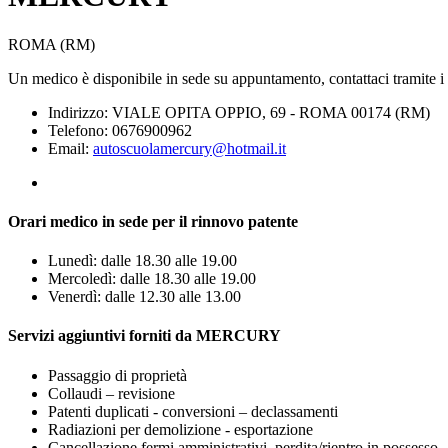
ROMA (RM)
Un medico è disponibile in sede su appuntamento, contattaci tramite i re
Indirizzo: VIALE OPITA OPPIO, 69 - ROMA 00174 (RM)
Telefono: 0676900962
Email:
autoscuolamercury@hotmail.it
Orari medico in sede per il rinnovo patente
Lunedì: dalle 18.30 alle 19.00
Mercoledì: dalle 18.30 alle 19.00
Venerdì: dalle 12.30 alle 13.00
Servizi aggiuntivi forniti da MERCURY
Passaggio di proprietà
Collaudi – revisione
Patenti duplicati - conversioni – declassamenti
Radiazioni per demolizione - esportazione
Cancellazione fermi amministrativi ,perdita/rientro in possesso