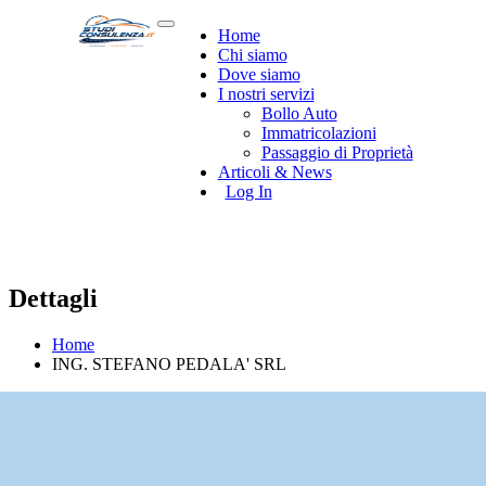
Home
Chi siamo
Dove siamo
I nostri servizi
Bollo Auto
Immatricolazioni
Passaggio di Proprietà
Articoli & News
Log In
Dettagli
Home
ING. STEFANO PEDALA' SRL