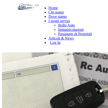
Home
Chi siamo
Dove siamo
I nostri servizi
Bollo Auto
Immatricolazioni
Passaggio di Proprietà
Articoli & News
Log In