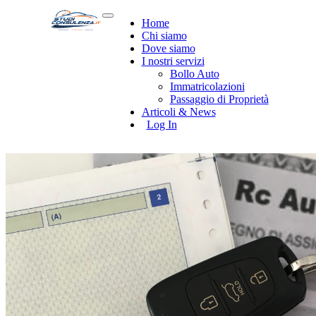
Home
Chi siamo
Dove siamo
I nostri servizi
Bollo Auto
Immatricolazioni
Passaggio di Proprietà
Articoli & News
Log In