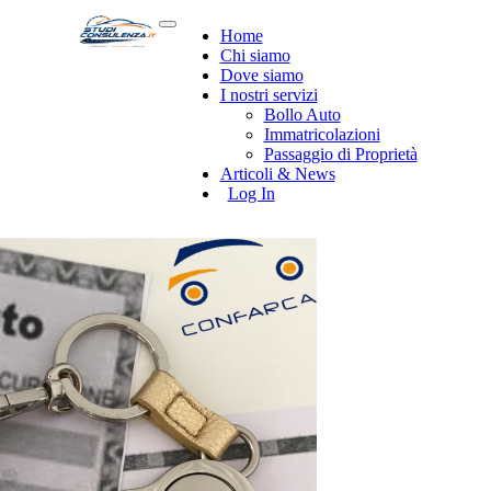
Home
Chi siamo
Dove siamo
I nostri servizi
Bollo Auto
Immatricolazioni
Passaggio di Proprietà
Articoli & News
Log In