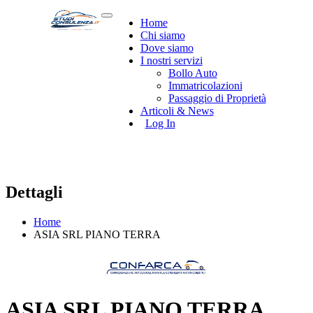
Home
Chi siamo
Dove siamo
I nostri servizi
Bollo Auto
Immatricolazioni
Passaggio di Proprietà
Articoli & News
Log In
Dettagli
Home
ASIA SRL PIANO TERRA
ASIA SRL PIANO TERRA