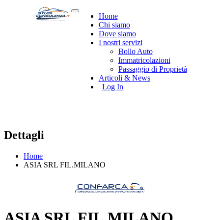
Home
Chi siamo
Dove siamo
I nostri servizi
Bollo Auto
Immatricolazioni
Passaggio di Proprietà
Articoli & News
Log In
Dettagli
Home
ASIA SRL FIL.MILANO
ASIA SRL FIL.MILANO