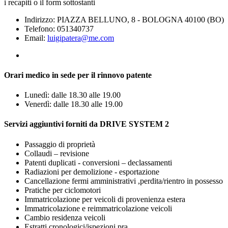
i recapiti o il form sottostanti
Indirizzo: PIAZZA BELLUNO, 8 - BOLOGNA 40100 (BO)
Telefono: 051340737
Email:
luigipatera@me.com
Orari medico in sede per il rinnovo patente
Lunedì: dalle 18.30 alle 19.00
Venerdì: dalle 18.30 alle 19.00
Servizi aggiuntivi forniti da DRIVE SYSTEM 2
Passaggio di proprietà
Collaudi – revisione
Patenti duplicati - conversioni – declassamenti
Radiazioni per demolizione - esportazione
Cancellazione fermi amministrativi ,perdita/rientro in possesso
Pratiche per ciclomotori
Immatricolazione per veicoli di provenienza estera
Immatricolazione e reimmatricolazione veicoli
Cambio residenza veicoli
Estratti cronologici/ispezioni pra