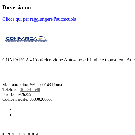
Dove siamo
Clicca qui per raggiungere l'autoscuola
CONFARCA - Confederazione Autoscuole Riunite e Consulenti Autom
Contatti
Via Laurentina, 569 - 00143 Roma
Telefono:
06.5914598
Fax:
06.5926259
Codice Fiscale:
95098260631
© 2026 CONFARCA