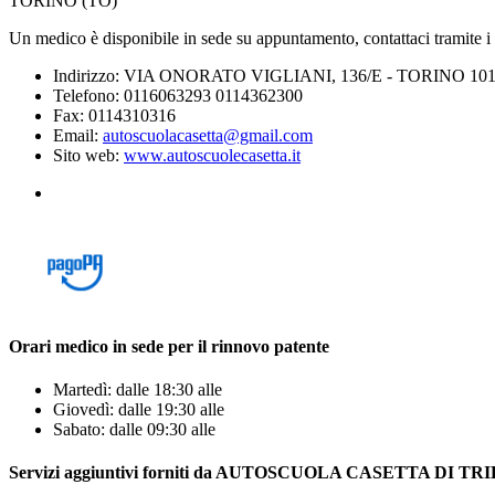
TORINO (TO)
Un medico è disponibile in sede su appuntamento, contattaci tramite i re
Indirizzo: VIA ONORATO VIGLIANI, 136/E - TORINO 101
Telefono: 0116063293 0114362300
Fax: 0114310316
Email:
autoscuolacasetta@gmail.com
Sito web:
www.autoscuolecasetta.it
Orari medico in sede per il rinnovo patente
Martedì: dalle 18:30 alle
Giovedì: dalle 19:30 alle
Sabato: dalle 09:30 alle
Servizi aggiuntivi forniti da AUTOSCUOLA CASETTA DI 